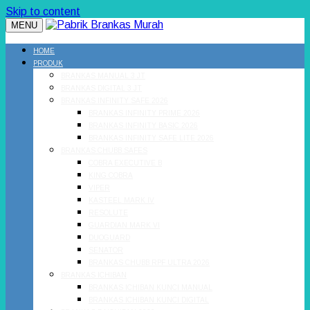
Skip to content
MENU
HOME
PRODUK
BRANKAS MANUAL 3 JT
BRANKAS DIGITAL 3 JT
BRANKAS INFINITY SAFE 2026
BRANKAS INFINITY PRIME 2026
BRANKAS INFINITY BASIC 2026
BRANKAS INFINITY SAFE LITE 2026
BRANKAS CHUBB SAFES
COBRA EXECUTIVE B
KING COBRA
VIPER
KASTEEL MARK IV
RESOLUTE
GUARDIAN MARK VI
DUOGUARD
SENATOR
BRANKAS CHUBB RPF ULTRA 2026
BRANKAS ICHIBAN
BRANKAS ICHIBAN KUNCI MANUAL
BRANKAS ICHIBAN KUNCI DIGITAL