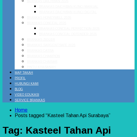
BRANKAS DAICHIBAN 2026
BRANKAS DAICHIBAN KUNCI MANUAL
BRANKAS DAICHIBAN KUNCI DIGITAL
BRANKAS HONEYWELL 2026
BRANKAS CONCEAL 2026
BRANKAS CONCEAL PERFECTION 2026
BRANKAS CONCEAL DEFENDER 2026
BRANKAS ZIGLER
BRANKAS SARGENTSAFE 2026
BRANKAS CASSA
BRANKAS CHAMPION
BRANKAS CHAISAR
PINTU KHASANAH
MAP TAKAH
PROFIL
HUBUNGI KAMI
BLOG
VIDEO EDUKASI
SERVICE BRANKAS
Home
Posts tagged “Kasteel Tahan Api Surabaya”
Tag:
Kasteel Tahan Api