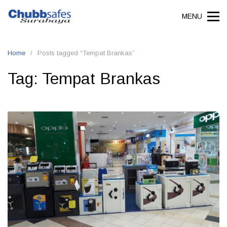
Skip
MENU
to
content
Home
Posts tagged “Tempat Brankas”
Tag:
Tempat Brankas