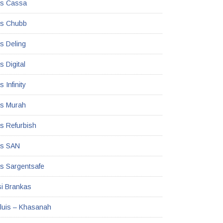
as Cassa
as Chubb
s Deling
 Digital
 Infinity
s Murah
s Refurbish
as SAN
s Sargentsafe
i Brankas
Kluis – Khasanah