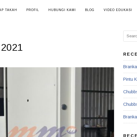
AP TAKAH
PROFIL
HUBUNGI KAMI
BLOG
VIDEO EDUKASI
Search
for:
 2021
REC
Branka
Pintu K
Chubbs
Chubbs
Branka
REC