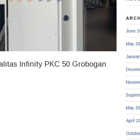
ARC
June 2
May 2
Januar
litas Infinity PKC 50 Grobogan
Decem
Novem
Septe
May 2
April 2
Octobe