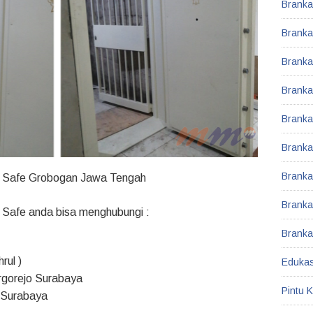
Brank
Brank
Branka
Brankas
Brankas
Branka
Branka
ty Safe Grobogan Jawa Tengah
Brank
 Safe anda bisa menghubungi :
Branka
rul )
Edukas
rgorejo Surabaya
Pintu 
– Surabaya