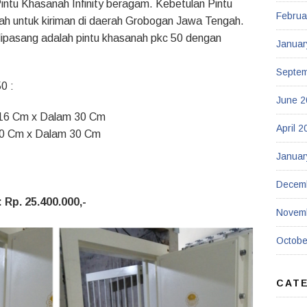
intu Khasanah Infinity beragam. Kebetulan Pintu
Februa
anah untuk kiriman di daerah Grobogan Jawa Tengah.
 dipasang adalah pintu khasanah pkc 50 dengan
Januar
Septe
0 :
June 2
 116 Cm x Dalam 30 Cm
April 2
 90 Cm x Dalam 30 Cm
Januar
Decem
 Rp. 25.400.000,-
Novem
Octobe
CAT