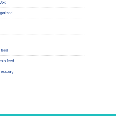
 Box
gorized
A
 feed
nts feed
ess.org