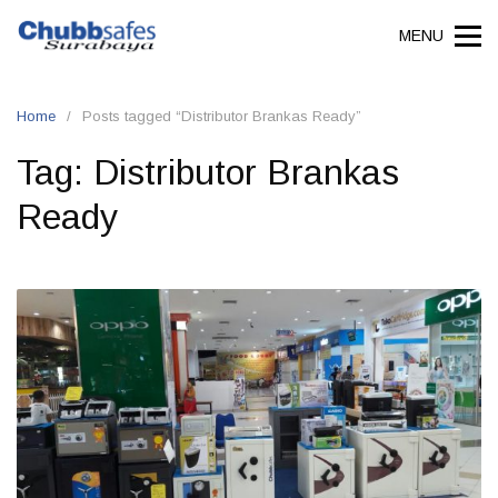
Skip
MENU
to
content
Home
Posts tagged “Distributor Brankas Ready”
Tag:
Distributor Brankas
Ready