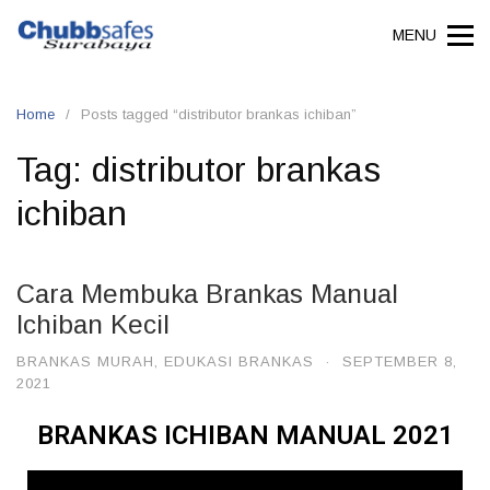
MENU
Home
Posts tagged “distributor brankas ichiban”
Tag:
distributor brankas
ichiban
Cara Membuka Brankas Manual
Ichiban Kecil
BRANKAS MURAH
,
EDUKASI BRANKAS
·
SEPTEMBER 8,
2021
BRANKAS ICHIBAN MANUAL 2021