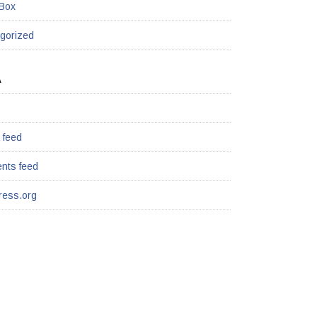
 Box
gorized
A
 feed
nts feed
ess.org