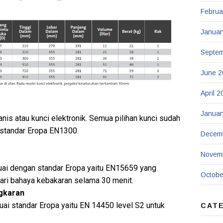
Februa
Januar
Septe
June 2
April 2
Januar
nis atau kunci elektronik. Semua pilihan kunci sudah
 standar Eropa EN1300.
Decem
Novem
uai dengan standar Eropa yaitu EN15659 yang
Octobe
ri bahaya kebakaran selama 30 menit.
gkaran
uai standar Eropa yaitu EN 14450 level S2 untuk
CAT