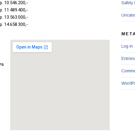
. 10.546.200,-
Safety
. 11.489.400,-
Uncate
. 13.563.000,-
. 14.658.300,-
MET
Log in
Entries
ya
Comme
WordPr