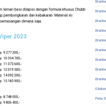
Brank
lam lemari besi dilapisi dengan formula khusus Chubb
Brank
p pembongkaran dan kebakaran. Material ini
Branka
 pemasangan dimana saja.
Brankas
Viper 2023
Brankas
Branka
. 9.277.200,-
. 10.334.700,-
Branka
. 11.073.600,-
Brank
. 12.019.500,-
. 14.092.200,-
Branka
. 15.183.900,-
Edukas
. 8.748.000,-
Pintu 
. 9.806.400,-