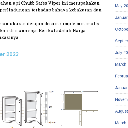
tahan api Chubb Safes Viper ini merupakakan
May 2
 perlindungan terhadap bahaya kebakaran dan
Januar
arian ukuran dengan desain simple minimalis
Octobe
an di mana saja. Berikut adalah Harga
ikasinya :
Septe
July 2
per 2023
March
Februa
Januar
Novem
August
March