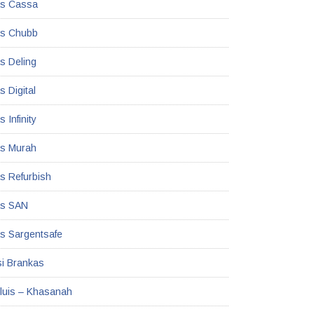
as Cassa
as Chubb
s Deling
 Digital
 Infinity
s Murah
s Refurbish
as SAN
s Sargentsafe
i Brankas
Kluis – Khasanah