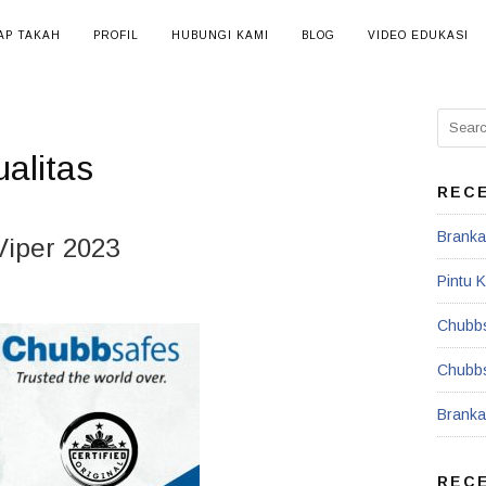
AP TAKAH
PROFIL
HUBUNGI KAMI
BLOG
VIDEO EDUKASI
ualitas
REC
Branka
Viper 2023
Pintu K
Chubbs
Chubbs
Branka
REC